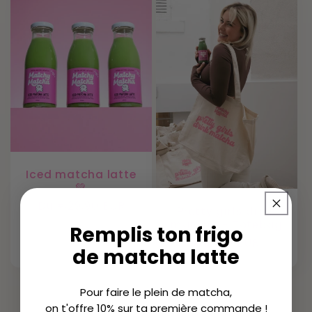
Iced matcha latte
💚
Prix
Du €29,90 EUR
Pretty girls drink
habituel
matcha - Totebag
Remplis ton frigo
Prix
€12,00 EUR
de matcha latte
habituel
Pour faire le plein de matcha,
on t'offre 10% sur ta première commande !