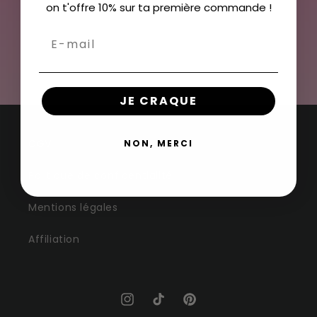
on t'offre 10% sur ta première commande !
Rejoins notre Matcha Club !
E-mail
JE CRAQUE
CGV
NON, MERCI
Politique de confidentialité
Mentions légales
Affiliation
Instagram
TikTok
Pinterest