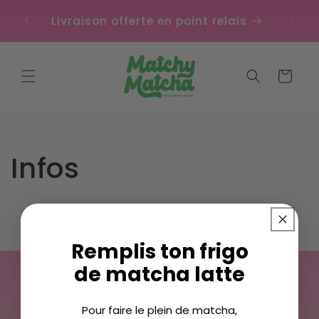
et
Livra
passer
e
Livraison offerte en point relais
au
contenu
Panier
Infos
Remplis ton frigo
de matcha latte
Prêt à découvrir la
révolution du matcha ?
Pour faire le plein de matcha,